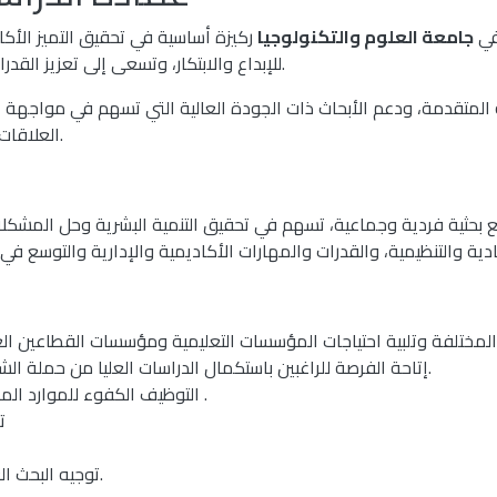
ي
جامعة العلوم والتكنولوجيا
ركيزة أساسية في تحقيق التميز الأكا
للإبداع والابتكار، وتسعى إلى تعزيز القدرات البحثية لطلبة الدراسات العليا وأعضاء هيئة التدريس.
 المتقدمة، ودعم الأبحاث ذات الجودة العالية التي تسهم في مواجهة ا
العلاقات مع المؤسسات الأكاديمية والبحثية الوطنية والدولية.
يع بحثية فردية وجماعية، تسهم في تحقيق التنمية البشرية وحل المشكل
إتاحة الفرصة للراغبين باستكمال الدراسات العليا من حملة الشهادة الجامعية الأولية في التخصصات المختلفة.
التوظيف الكفوء للموارد المادية والتنظيمية والبشرية التي تمتلكها الجامعة .
ت
توجيه البحث العلمي لخدمة المجتمع وحل مشكلاته المختلفة.